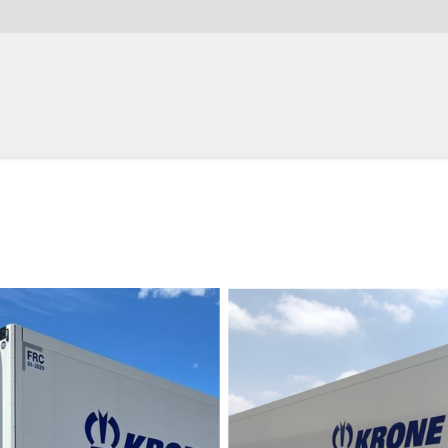
e refrigeración
icios
e contacto