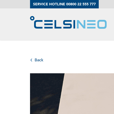
SERVICE HOTLINE 00800 22 555 777
El remolque d
Nuestros serv
Back
Impulso
Su persona d