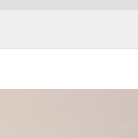
e refrigeración
icios
e contacto