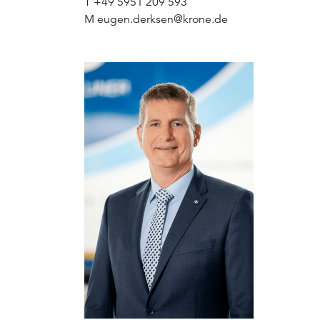
T
+49 5951 209 593
M
eugen.derksen
@
krone.de