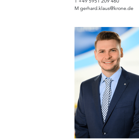
T
+49 5951 209 460
M
gerhard.klaus
@
krone.de