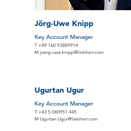
Jörg-Uwe Knipp
Key Account Manager
T
+49 160 93889914
M
joerg-uwe.knipp
@
liebherr.com
Ugurtan Ugur
Key Account Manager
T
+43 5 080951 445
M
Ugurtan.Ugur
@
liebherr.com