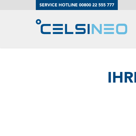
SERVICE HOTLINE 00800 22 555 777
Der Kühltraile
Unser Service
IH
Impulse
Ansprechpart