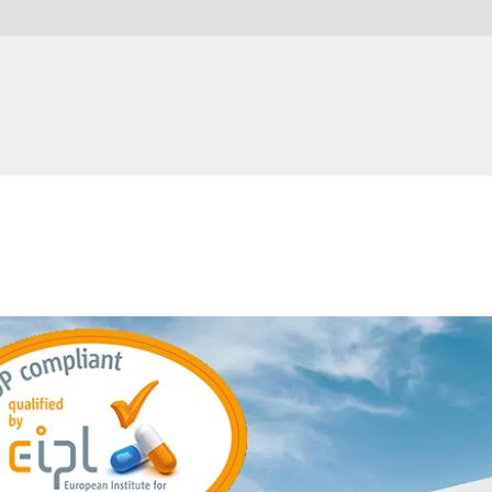
r
ner